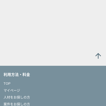
arrow_upward
利用方法・料金
TOP
マイページ
人材をお探しの方
案件をお探しの方