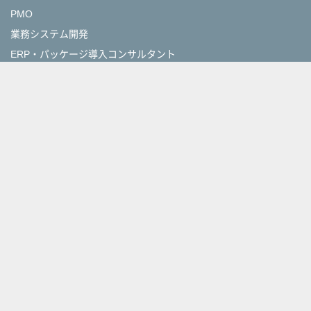
PMO
業務システム開発
ERP・パッケージ導入コンサルタント
サーバー設計・構築
PM・PL
アサインナビについて
登録会社一覧
利用規約
ご利用ガイドライン
特定商取引法に基づく表記
個人情報保護方針
外部送信ツールに関する公表事項
運営会社
アサインナビH!NT