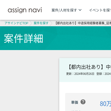
keyboard_arrow_down
案件/人材を探す
イベントを探
アサインナビTOP
案件を探す
【都内出社あり】中途採用経験者募集_証
案件詳細
【都内出社あり】中
更新：2024年06月26日
登録：2024
help
80
単価