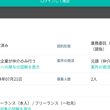
ログインして確認
業務委託（
定済み
契約形態
（請負）
載企業が仲介のみ行う
案件の商流
元請（仲
流への関与の図解を表示
案件の商
24年07月21日
2人
募集人数
ーランス（本人） / フリーランス（一社先）
対象の図解を表示