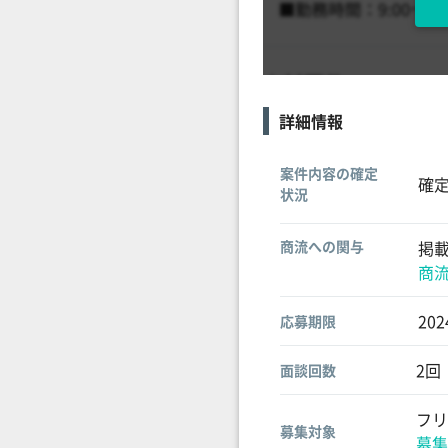
詳細情報
案件内容の確定
確
状況
商流への関与
掲
商
20
応募期限
2回
面談回数
フリ
募集対象
募集