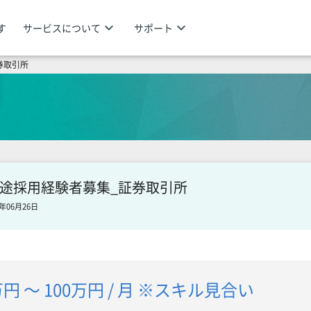
keyboard_arrow_down
keyboard_arrow_down
す
サービスについて
サポート
券取引所
途採用経験者募集_証券取引所
年06月26日
万円 〜 100万円 / 月 ※スキル見合い