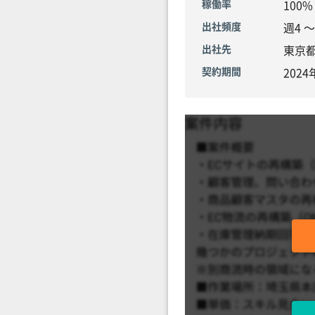
稼働率
100%
出社頻度
週4 
出社先
東京
契約期間
202