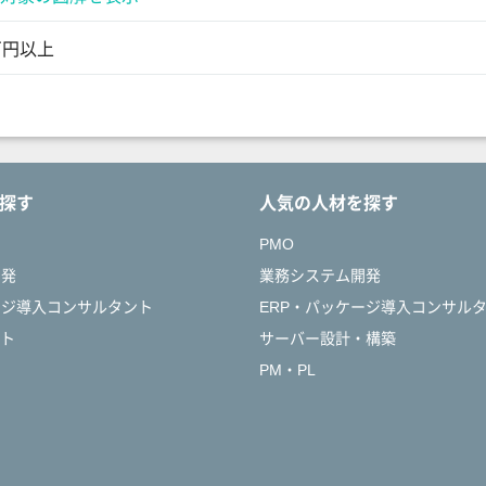
万円以上
探す
人気の人材を探す
PMO
開発
業務システム開発
ージ導入コンサルタント
ERP・パッケージ導入コンサル
ント
サーバー設計・構築
PM・PL