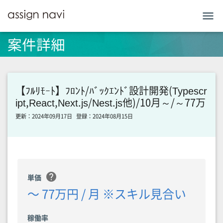
menu
案件詳細
【ﾌﾙﾘﾓｰﾄ】ﾌﾛﾝﾄ/ﾊﾞｯｸｴﾝﾄﾞ設計開発(Typescr
ipt,React,Next.js/Nest.js他)/10月～/～77万
更新：2024年09月17日
登録：2024年08月15日
help
単価
〜 77万円 / 月 ※スキル見合い
稼働率