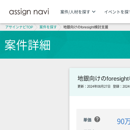
keyboard_arrow_down
案件/人材を探す
イベントを探
アサインナビTOP
案件を探す
地銀向けのforesight検討支援
案件詳細
地銀向けのforesig
更新：2024年08月27日
登録：2024
help
90
単価