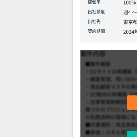
稼働率
100%
出社頻度
週4 
出社先
東京
契約期間
202