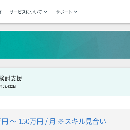
keyboard_arrow_down
keyboard_arrow_down
す
サービスについて
サポート
ht検討支援
年08月22日
万円 〜 150万円 / 月 ※スキル見合い