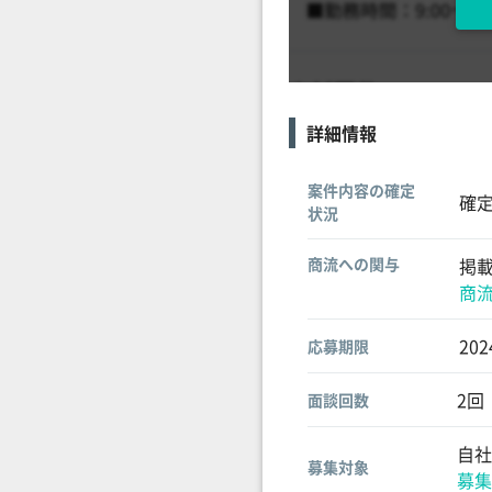
詳細情報
案件内容の確定
確
状況
商流への関与
掲
商
20
応募期限
2回
面談回数
自社
募集対象
募集