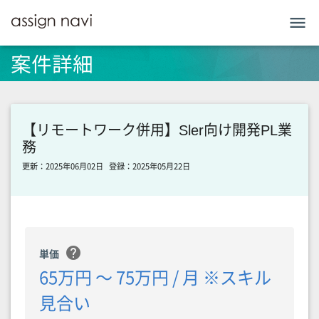
menu
案件詳細
【リモートワーク併用】Sler向け開発PL業
務
更新：2025年06月02日
登録：2025年05月22日
help
単価
65万円 〜 75万円 / 月 ※スキル
見合い