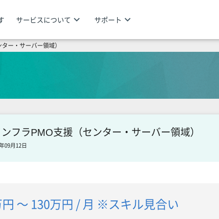
keyboard_arrow_down
keyboard_arrow_down
す
サービスについて
サポート
ンター・サーバー領域）
インフラPMO支援（センター・サーバー領域）
年09月12日
万円 〜 130万円 / 月 ※スキル見合い