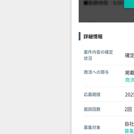
詳細情報
案件内容の確定
確
状況
商流への関与
掲
商
20
応募期限
2回
面談回数
自社
募集対象
募集