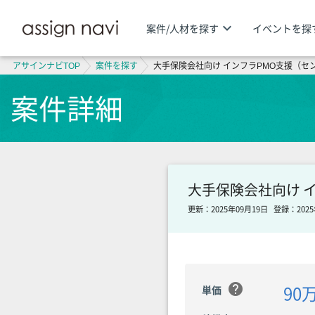
keyboard_arrow_down
案件/人材を探す
イベントを探
アサインナビTOP
案件を探す
大手保険会社向け インフラPMO支援（セ
案件詳細
大手保険会社向け 
更新：2025年09月19日
登録：2025
help
90
単価