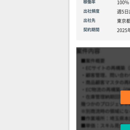
稼働率
100
出社頻度
週5日
出社先
東京
契約期間
202