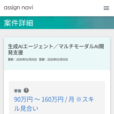
menu
案件詳細
生成AIエージェント／マルチモーダルAI開
発支援
更新：2026年01月05日
登録：2026年01月05日
help
単価
90万円 〜 160万円 / 月 ※スキ
ル見合い