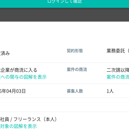
ログインして確認
業務委託
契約形態
定済み
載企業が商流に入る
案件の商流
二次請以
流への関与の図解を表示
案件の商
26年04月03日
1人
募集人数
社員 / フリーランス（本人）
対象の図解を表示