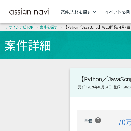
keyboard_arrow_down
案件/人材を探す
イベントを探
アサインナビTOP
案件を探す
【Python／JavaScript】WEB開発/ 4月
案件詳細
【Python／JavaS
更新：2026年03月04日
登録：2026
help
70万
単価