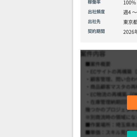
稼働率
100
出社頻度
週4 
出社先
東京
契約期間
2026