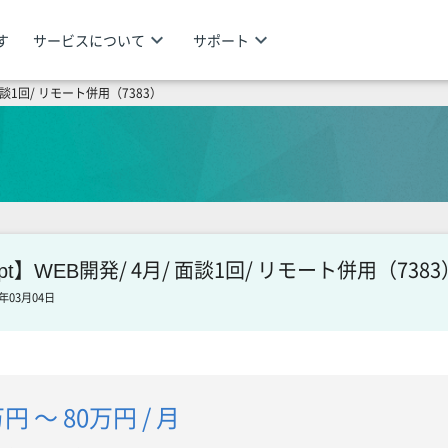
keyboard_arrow_down
keyboard_arrow_down
す
サービスについて
サポート
/ 面談1回/ リモート併用（7383）
cript】WEB開発/ 4月/ 面談1回/ リモート併用（7383
年03月04日
円 〜 80万円 / 月