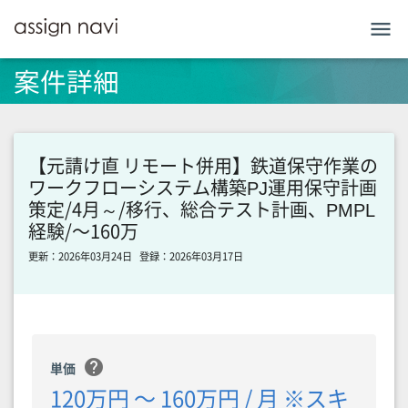
menu
案件詳細
【元請け直 リモート併用】鉄道保守作業の
ワークフローシステム構築PJ運用保守計画
策定/4月～/移行、総合テスト計画、PMPL
経験/〜160万
更新：2026年03月24日
登録：2026年03月17日
help
単価
120万円 〜 160万円 / 月 ※スキ