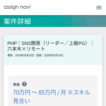
menu
案件詳細
PHP｜SNS開発（リーダー／上級PG）｜
六本木×リモート
更新：2026年05月20日
登録：2026年05月14日
help
単価
70万円 〜 85万円 / 月 ※スキル
見合い